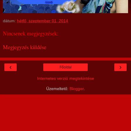
dátum:
hétfő, szeptember 01, 2014
Nincsenek megjegyzések:
Megjegyzés küldése
‹
›
Főoldal
Internetes verzió megtekintése
Üzemeltető:
Blogger
.